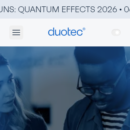
: QUANTUM EFFECTS 2026 • 06. &
duotec
Hell
Navigation