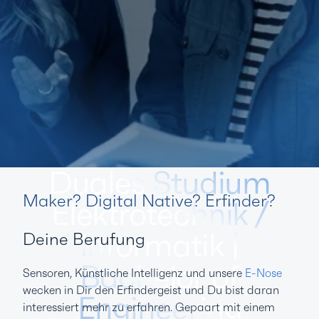
Duales Studium
Maker? Digital Native? Erfinder?
Elektrotechnik /
Informatik |
Deine Berufung
Bachelor of
Sensoren, Künstliche Intelligenz und unsere
E-Nose
wecken in Dir den Erfindergeist und Du bist daran
Engineering
interessiert mehr zu erfahren. Gepaart mit einem