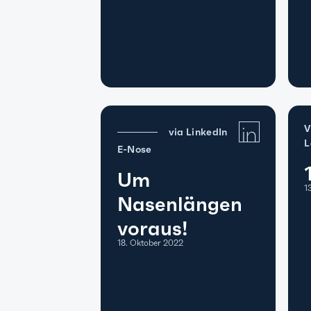
V
via LinkedIn
L
E-Nose
Um
1
Nasenlängen
voraus!
18. Oktober 2022