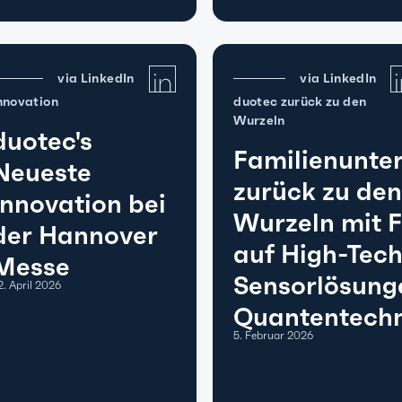
via LinkedIn
via LinkedIn
nnovation
duotec zurück zu den
Wurzeln
duotec's
Familienunt
Neueste
zurück zu de
Innovation bei
Wurzeln mit 
der Hannover
auf High-Tec
Messe
Sensorlösung
2. April 2026
Quantentechn
5. Februar 2026