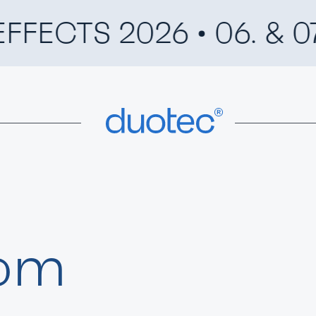
TS 2026 • 06. & 07. 
duotec
om