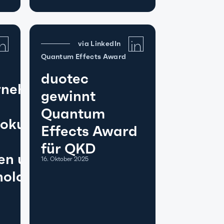
via LinkedIn
Quantum Effects Award
duotec
ernehmen
gewinnt
n
Quantum
Fokus
Effects Award
h
für QKD
en und
16. Oktober 2025
ologie