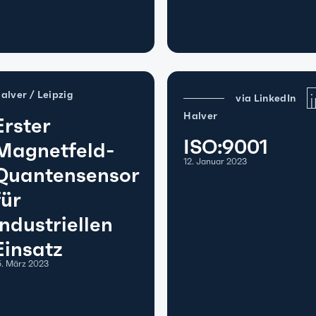
alver / Leipzig
via LinkedIn
Halver
Erster
ISO:9001
Magnetfeld-
12. Januar 2023
Quantensensor
für
industriellen
Einsatz
5. März 2023