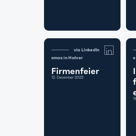
via LinkedIn
xmas in Halver
e
Firmenfeier
12. Dezember 2022
1